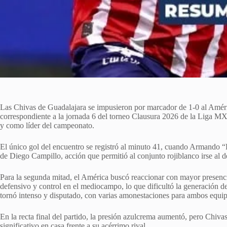
Las Chivas de Guadalajara se impusieron por marcador de 1-0 al Améri
correspondiente a la jornada 6 del torneo Clausura 2026 de la Liga MX
y como líder del campeonato.
El único gol del encuentro se registró al minuto 41, cuando Armando “
de Diego Campillo, acción que permitió al conjunto rojiblanco irse al d
Para la segunda mitad, el América buscó reaccionar con mayor presenc
defensivo y control en el mediocampo, lo que dificultó la generación de
tornó intenso y disputado, con varias amonestaciones para ambos equip
En la recta final del partido, la presión azulcrema aumentó, pero Chiva
significativo en casa frente a su acérrimo rival.