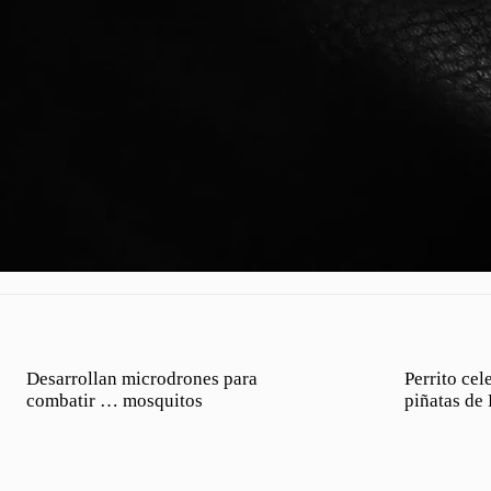
Desarrollan microdrones para
Perrito ce
combatir … mosquitos
piñatas de