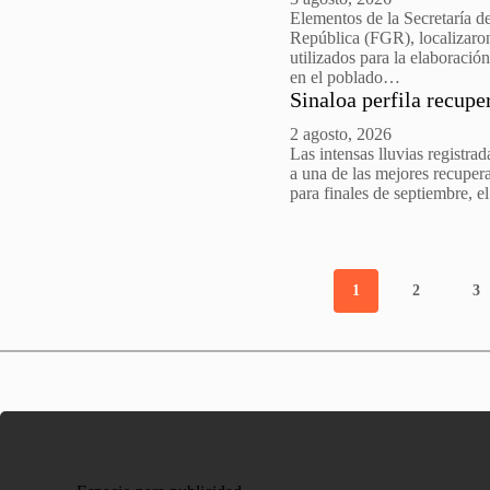
Elementos de la Secretaría d
República (FGR), localizaron
utilizados para la elaboració
en el poblado…
Sinaloa perfila recupe
2 agosto, 2026
Las intensas lluvias registr
a una de las mejores recupera
para finales de septiembre, e
1
2
3