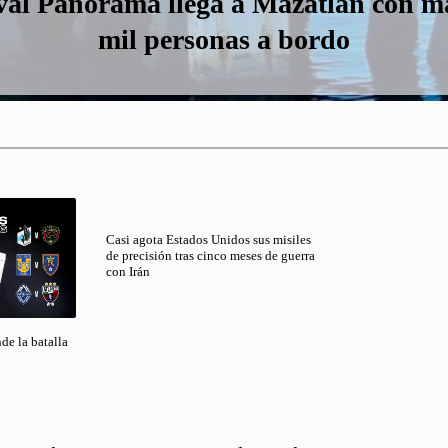
val Panorama llega a Mazatlán con má
erten más de 5.5 mdp en pavimentaci
misos de construcción y cambios de us
stringen acceso a playa de Mazatlán 
llazgo sin vida dentro de un panteón
 en Valles del Ejido y San Jorge, en M
avistamiento de cocodrilo
mil personas a bordo
Mazatlán
suelo
Casi agota Estados Unidos sus misiles
de precisión tras cinco meses de guerra
con Irán
e la batalla