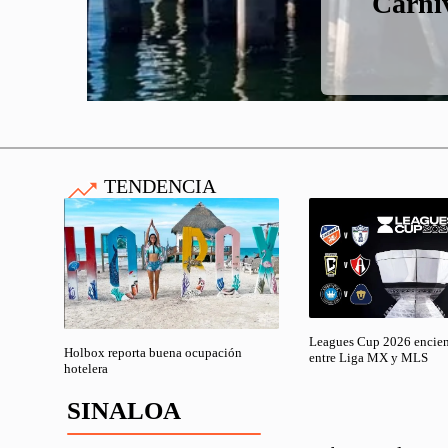
Carni
Invi
per
Re
ha
calles
TENDENCIA
Leagues Cup 2026 enciend
Holbox reporta buena ocupación
entre Liga MX y MLS
hotelera
SINALOA