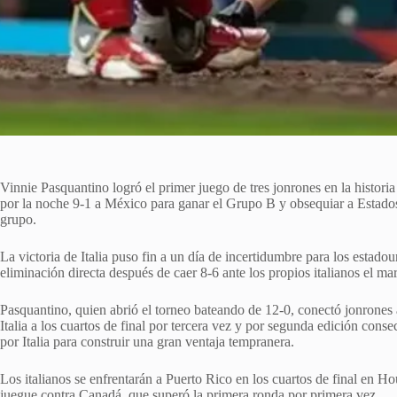
Vinnie Pasquantino logró el primer juego de tres jonrones en la historia
por la noche 9-1 a México para ganar el Grupo B y obsequiar a Estados
grupo.
La victoria de Italia puso fin a un día de incertidumbre para los estado
eliminación directa después de caer 8-6 ante los propios italianos el mar
Pasquantino, quien abrió el torneo bateando de 12-0, conectó jonrones 
Italia a los cuartos de final por tercera vez y por segunda edición cons
por Italia para construir una gran ventaja tempranera.
Los italianos se enfrentarán a Puerto Rico en los cuartos de final en 
juegue contra Canadá, que superó la primera ronda por primera vez.