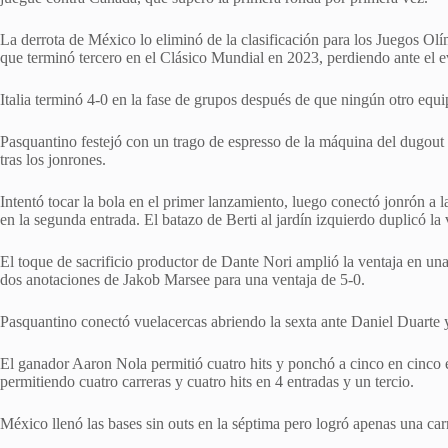
La derrota de México lo eliminó de la clasificación para los Juegos O
que terminó tercero en el Clásico Mundial en 2023, perdiendo ante el 
Italia terminó 4-0 en la fase de grupos después de que ningún otro eq
Pasquantino festejó con un trago de espresso de la máquina del dugout 
tras los jonrones.
Intentó tocar la bola en el primer lanzamiento, luego conectó jonrón a l
en la segunda entrada. El batazo de Berti al jardín izquierdo duplicó la 
El toque de sacrificio productor de Dante Nori amplió la ventaja en una 
dos anotaciones de Jakob Marsee para una ventaja de 5-0.
Pasquantino conectó vuelacercas abriendo la sexta ante Daniel Duarte 
El ganador Aaron Nola permitió cuatro hits y ponchó a cinco en cinco en
permitiendo cuatro carreras y cuatro hits en 4 entradas y un tercio.
México llenó las bases sin outs en la séptima pero logró apenas una c