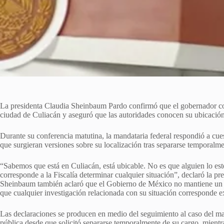
La presidenta Claudia Sheinbaum Pardo confirmó que el gobernador c
ciudad de Culiacán y aseguró que las autoridades conocen su ubicación
Durante su conferencia matutina, la mandataria federal respondió a cue
que surgieran versiones sobre su localización tras separarse temporalme
“Sabemos que está en Culiacán, está ubicable. No es que alguien lo est
corresponde a la Fiscalía determinar cualquier situación”, declaró la pre
Sheinbaum también aclaró que el Gobierno de México no mantiene un o
que cualquier investigación relacionada con su situación corresponde e
Las declaraciones se producen en medio del seguimiento al caso del ma
pública desde que solicitó separarse temporalmente de su cargo, mientra