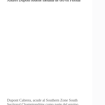
Andrés Dupont obtiene medalla de oro en Florida
Dupont Cabrera, acude al Southern Zone South
Sectional Championships como parte del equipo