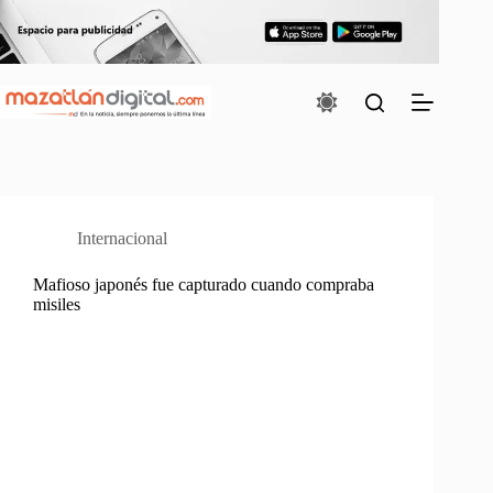
Saltar
al
contenido
Internacional
Mafioso japonés fue capturado cuando compraba
misiles